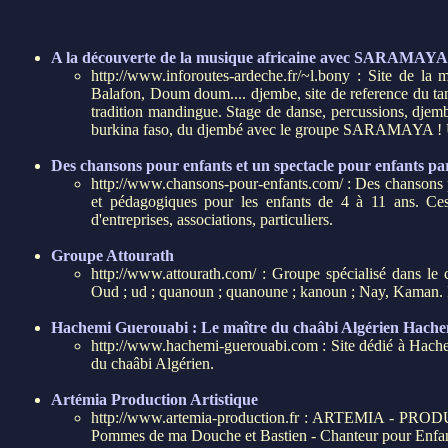
A la découverte de la musique africaine avec SARAMAYA,
http://www.inforoutes-ardeche.fr/~l.bony : Site de la 
Balafon, Doum doum.... djembe, site de reference du tam
tradition mandingue. Stage de danse, percussions, djemb
burkina faso, du djembé avec le groupe SARAMAYA ! Un
Des chansons pour enfants et un spectacle pour enfants par
http://www.chansons-pour-enfants.com/ : Des chansons po
et pédagogiques pour les enfants de 4 à 11 ans. Ces
d'entreprises, associations, particuliers.
Groupe Attourath
http://www.attourath.com/ : Groupe spécialisé dans le
Oud ; ud ; quanoun ; quanoune ; kanoun ; Nay, Kaman. Il
Hachemi Guerouabi : Le maître du chaâbi Algérien Hach
http://www.hachemi-guerouabi.com : Site dédié à Hach
du chaâbi Algérien.
Artémia Production Artistique
http://www.artemia-production.fr : ARTEMIA - PR
Pommes de ma Douche et Bastien - Chanteur pour Enfa