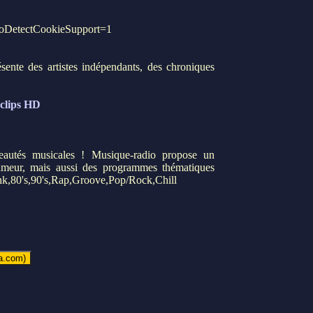
toDetectCookieSupport=1
ésente des artistes indépendants, des chroniques
-clips HD
eautés musicales ! Musique-radio propose un
meur, mais aussi des programmes thématiques
unk,80's,90's,Rap,Groove,Pop/Rock,Chill