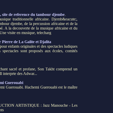
 site de reference du tambour djembe
.
musique traditionnelle africaine. Djemb&eacute;,
bour djembe, de la percussion africaine et de la
é. A la decouverte de la musique africaine et du
e visite en musique, telecharg
 Pierre de La Galite et Djalita
ur enfants originales et des spectacles ludiques
 spectacles sont proposés aux écoles, comités
 chant sacré et profane, Son Takht comprend un
 interprte des Adwar...
emi Guerouabi
emi Guerouabi. Hachemi Guerouabi est le maître
ODUCTION ARTISTIQUE : Jazz Manouche - Les
nts