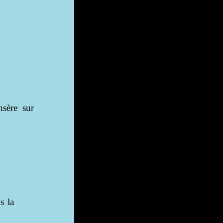
nsère sur
s la