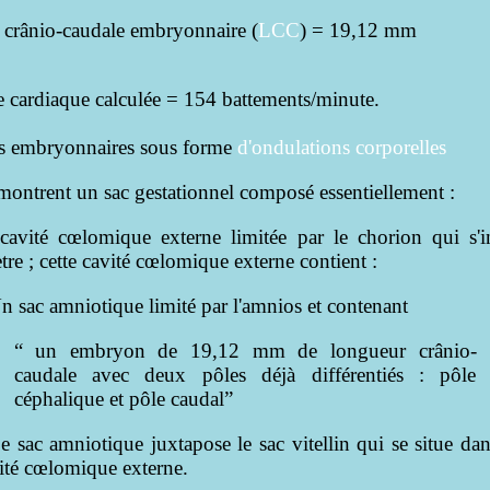
 crânio-caudale embryonnaire (
LCC
) = 19,12 mm
e cardiaque calculée = 154 battements/minute.
 embryonnaires sous forme
d'ondulations corporelles
montrent un sac gestationnel composé essentiellement :
cavité cœlomique externe limitée par le chorion qui s'i
re ; cette cavité cœlomique externe contient :
n sac amniotique limité par l'amnios et contenant
“ un embryon de 19,12 mm de longueur crânio-
caudale avec deux pôles déjà différentiés : pôle
céphalique et pôle caudal”
e sac amniotique juxtapose le sac vitellin qui se situe dan
ité cœlomique externe.