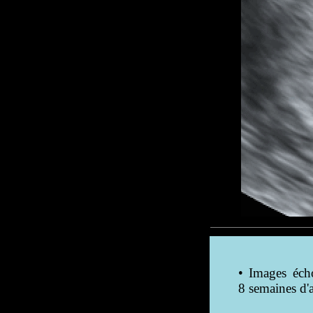
• Images éch
8 semaines d'