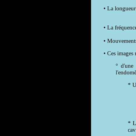
• La longueur
• La fréquenc
• Mouvements
• Ces images 
° d'une 
l'endomèt
* U
* L
cav