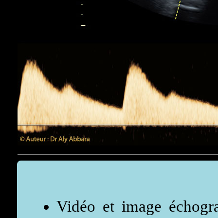
Vidéo et image échogr