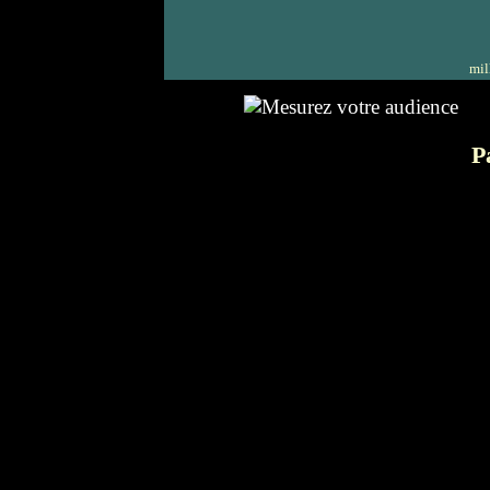
mil
P