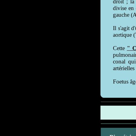
droit ; l
divise en 
gauche (
Il s'agit 
aortique (
Cette
" C
pulmonair
conal qui
artérielle
Foetus âg