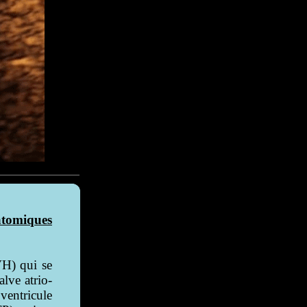
tomiques
VH) qui se
alve atrio-
 ventricule