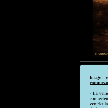
Image é
composan
- La vein
connectent
ventricula