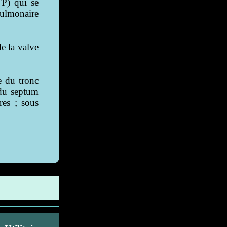
TP) qui se
 pulmonaire
de la valve
e du tronc
u septum
res ; sous