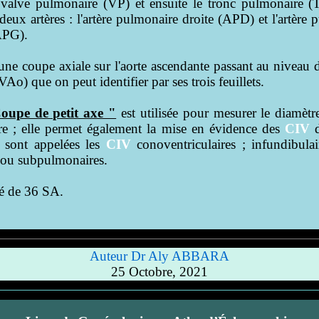
a valve pulmonaire (VP) et ensuite le tronc pulmonaire (
deux artères : l'artère pulmonaire droite (APD) et l'artère
APG).
d'une coupe axiale sur l'aorte ascendante passant au niveau 
VAo) que on peut identifier par ses trois feuillets.
oupe de petit axe "
est utilisée pour mesurer le diamètr
e ; elle permet également la mise en évidence des
CIV
d
 sont appelées les
CIV
conoventriculaires ; infundibulai
s ou subpulmonaires.
é de 36 SA.
Auteur Dr Aly ABBARA
25 Octobre, 2021