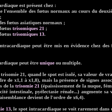
ardiaque est présent chez :
e l'ensemble des fœtus normaux au cours du deuxiè
;
des fœtus asiatiques normaux ;
fœtus
trisomiques 21
;
 fœtus
trisomiques 13
.
intracardiaque peut être mis en évidence chez des
ardiaque peut être
unique
ou multiple.
trisomie 21, quand le spot est isolé, sa valeur de vr
rdre de x1,1 à x1,8), mais la présence de signes ass
s de la
trisomie 21
(épaississement de la nuque, fé
ité intestinale, pyélectasie rénale...) augmente sa
aisemblance devient de l'ordre de x6,4).
ie 13
, le spot intracardiaque se voit rarement dans