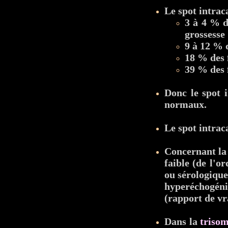
Le spot intrac
3 à 4 % d
grossesse 
9 à 12 % 
18 % des 
39 % des
Donc le spot 
normaux.
Le spot intrac
Concernant la 
faible (de l'o
ou sérologique
hyperéchogénic
(rapport de vr
Dans la
trisom