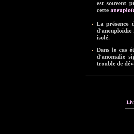
est souvent p
cette
aneuploï
La présence d
d'aneuploïdie 
isolé.
Dans le cas é
d'anomalie si
trouble de dé
Liv