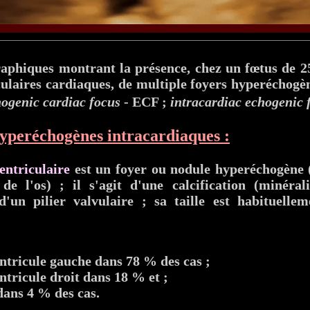
aphiques montrant la présence, chez un fœtus de 2
culaires cardiaques, de multiple foyers hyperéchogè
ogenic cardiac focus
- ECF ;
intracardiac echogenic 
hyperéchogènes intracardiaques :
entriculaire
est un foyer ou nodule hyperéchogène 
 de l'os) ; il s'agit d'une calcification (minéra
 d'un pilier valvulaire ; sa taille est habituelle
entricule gauche dans 78 % des cas ;
ntricule droit dans 18 % et ;
dans 4 % des cas.