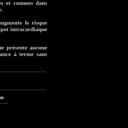
es et connues dans
e.
augmente le risque
spot intracardiaque
 ne présente aucune
sance à terme sans
le