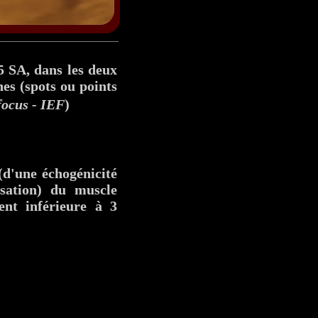
5 SA, dans les deux
nes (spots ou points
focus - IEF
)
(d'une échogénicité
lisation) du muscle
ment inférieure à 3