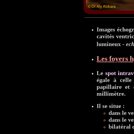
Images échogr
cavités ventri
lumineux -
ech
Les foyers 
Le
spot intrav
égale à celle
papillaire et
millimètre.
Il se situe :
dans le v
dans le ve
bilatéral 