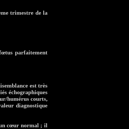
me trimestre de la
 fœtus parfaitement
aisemblance est très
ociés échographiques
mur/humérus courts,
 valeur diagnostique
 un cœur normal ; il