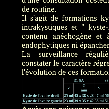
d'une consultation obstét
de routine.
Il s'agit de formations ky
intrakystiques et " kyste
contenu anéchogène et à
endophytiques ni épancheme
La surveillance régul
constater le caractère régr
l'évolution de ces formati
31 SA
33
Ø
V
V
mm
Kyste de l'ovaire droit
25 ml
45 x 38 x 28
47 ml
56
Kyste de l'ovaire gauche
23 ml
39 x 35 x 42
36 ml
51