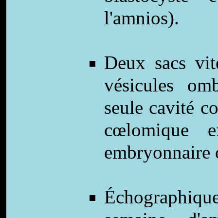
l'amnios).
Deux sacs vite
vésicules omb
seule cavité c
cœlomique e
embryonnaire o
Échographiq