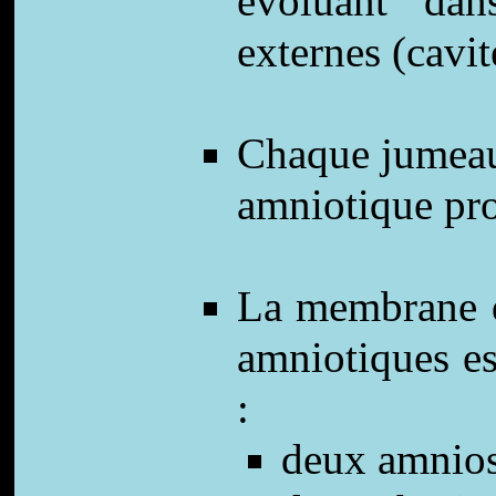
évoluant dan
externes (cavit
Chaque jumeau
amniotique pro
La membrane qu
amniotiques e
:
deux amnios