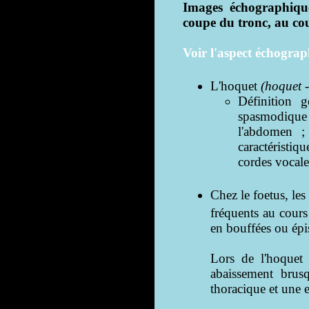
Images échographique
coupe du tronc, au cou
Voir l'aspect échograp
L'hoquet
(hoquet 
Définition g
spasmodique 
l'abdomen ;
caractéristiq
cordes vocale
Chez le foetus, le
fréquents au cour
en bouffées ou épis
Lors de l'hoquet
abaissement brus
thoracique et une