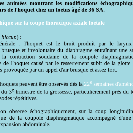
s animées montrant les modifications échographiq
rs de l'hoquet chez un foetus âgé de 36 SA.
hique sur la coupe thoracique axiale foetale
- hiccup
) :
énérale : l'hoquet est le bruit produit par le larynx
brusque et involontaire du diaphragme entraînant une s
 la contraction soudaine de la coupole diaphragmati
ue de l'hoquet causé par le resserrement subit de la glotte 
s provoquée par un appel d'air brusque et assez fort.
e
s hoquets peuvent être observés dès la
22
semaines d'améno
e
s du 3
trimestre de la grossesse, particulièrement près du t
odes répétitives.
 on observe échographiquement, sur la coup longitudin
que de la coupole diaphragmatique accompagné d'une 
 expansion abdominale.