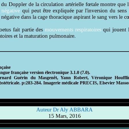
 du Doppler de la circulation artérielle fœtale montre que 
 négative
qui peut être expliquée par l'inversion du sens 
négative dans la cage thoracique aspirant le sang vers le cœ
oetus fait partie des
mouvements respiratoires
qui jouent l
toires et la maturation pulmonaire.
nçaise
ngue française version électronique 3.1.0 (7.0).
ernard Guérin du Masgenêt, Yann Robert, Véronique Houffli
bstétricale. p:283-284. Imagerie médicale PRECIS, Elsevier Masso
Auteur Dr Aly ABBARA
15 Mars, 2016