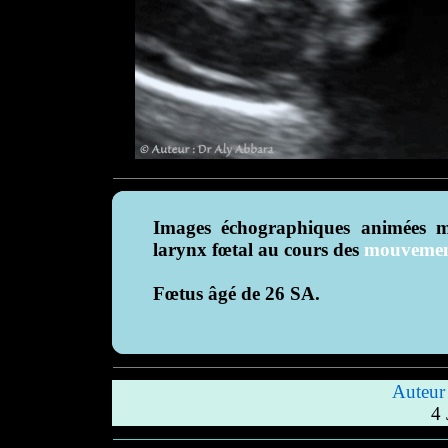
Images échographiques animées mo
larynx fœtal au cours des
mouvement
Fœtus âgé de 26 SA.
Auteu
4 