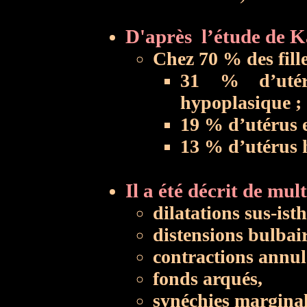
D'après l’étude de K
Chez 70 % des fill
31 % d’uté
hypoplasique ;
19 % d’utérus 
13 % d’utérus h
Il a été décrit de mul
dilatations sus-ist
distensions bulbair
contractions annul
fonds arqués,
synéchies marginal