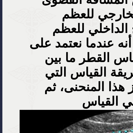
لخارجي للعظم
الداخلي للعظم
أنه عندما نعتمد على
ياس القطر ما بين
يقة القياس التي
ز هذا المنحنى، ثم
ي القياس