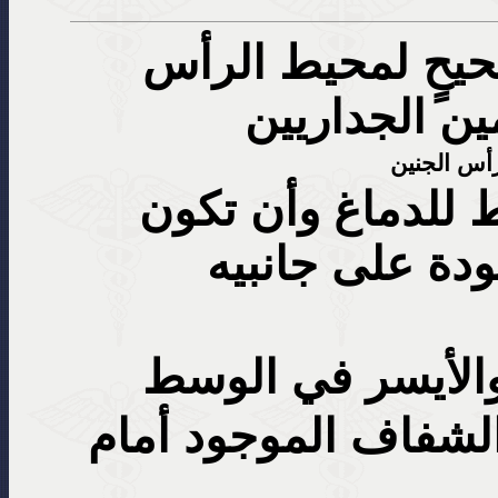
يحٍ لمحيط الرأس
ين الجداريين
أس الجنين
 للدماغ وأن تكون
ودة على جانبيه
 والأيسر في الوسط
لشفاف الموجود أمام