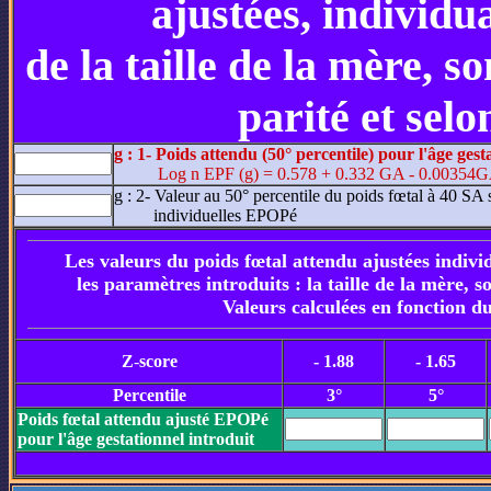
ajustées, individu
de la taille de la mère, s
parité et selo
g : 1- Poids attendu (50° percentile) pour l'âge gest
Log n EPF (g) = 0.578 + 0.332 GA - 0.00354G
g : 2- Valeur au 50° percentile du poids fœtal à 40 SA s
individuelles EPOPé
Les valeurs du poids fœtal attendu ajustées individ
les paramètres introduits : la taille de la mère, s
Valeurs calculées en fonction du
Z
-
score
- 1.88
- 1.65
Percentile
3°
5°
P
oids fœtal attendu ajusté EPOPé
pour l'âge gestationnel introduit