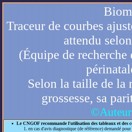
Biomé
Traceur de courbes ajust
attendu selo
(Équipe de recherche 
périnatal
Selon la taille de l
grossesse, sa pari
©Auteur 
Le CNGOF recommande l'utilisation des tableaux et des 
en cas d'avis diagnostique (de référence) demandé po