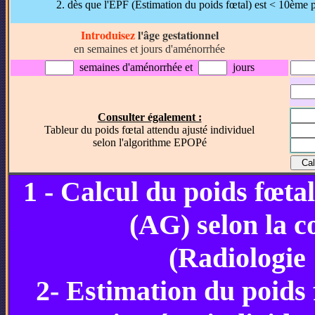
dès que l'EPF (Estimation du poids fœtal) est < 10ème p
Introduisez
l'âge gestationnel
en semaines et jours d'aménorrhée
semaines d'aménorrhée
et
jours
Consulter également :
Tableur du poids fœtal attendu ajusté individuel
selon l'algorithme EPOPé
1 - Calcul du poids fœta
(AG) selon la c
(Radiologie 
2- Estimation du poids 