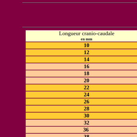
Longueur cranio-caudale
en mm
10
12
14
16
18
20
22
24
26
28
30
32
36
38