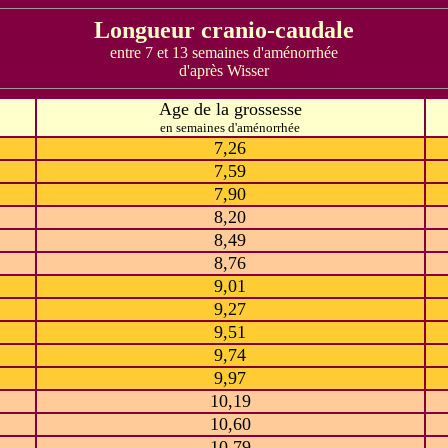
Longueur cranio-caudale
entre 7 et 13 semaines d'aménorrhée
d'après Wisser
Age de la grossesse
en semaines d'aménorrhée
7,26
7,59
7,90
8,20
8,49
8,76
9,01
9,27
9,51
9,74
9,97
10,19
10,60
10,79