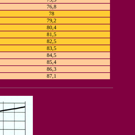
76,8
78
79,2
80,4
81,5
82,5
83,5
84,5
85,4
86,3
87,1