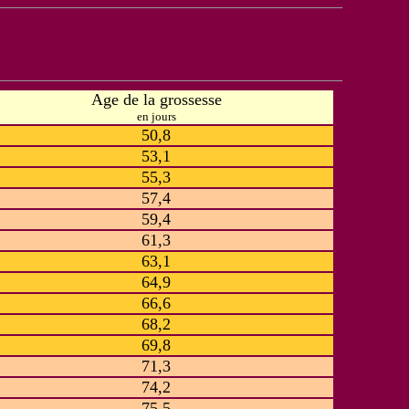
Age de la grossesse
en jours
50,8
53,1
55,3
57,4
59,4
61,3
63,1
64,9
66,6
68,2
69,8
71,3
74,2
75,5