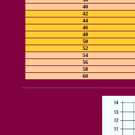
40
42
44
46
48
50
52
54
56
58
60