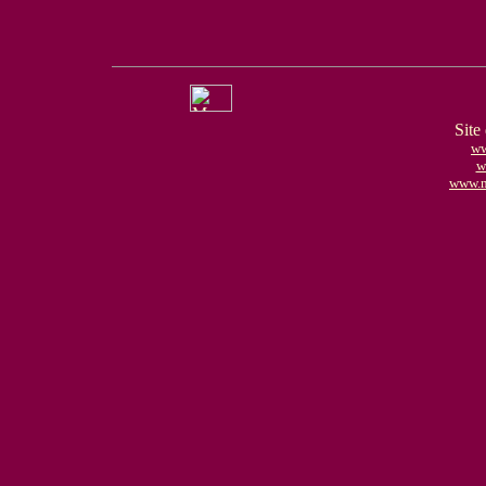
Site
ww
w
www.m