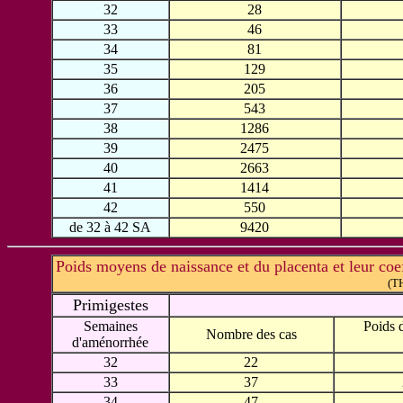
32
28
33
46
34
81
35
129
36
205
37
543
38
1286
39
2475
40
2663
41
1414
42
550
de 32 à 42 SA
9420
Poids moyens de naissance et du placenta et leur coeff
(T
Primigestes
Semaines
Poids 
Nombre des cas
d'aménorrhée
32
22
33
37
34
47