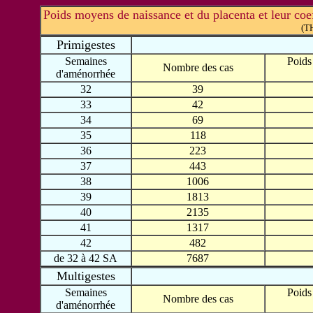
Poids moyens de naissance et du placenta et leur coeff
(T
Primigestes
Semaines
Poids
Nombre des cas
d'aménorrhée
32
39
33
42
34
69
35
118
36
223
37
443
38
1006
39
1813
40
2135
41
1317
42
482
de 32 à 42 SA
7687
Multigestes
Semaines
Poids
Nombre des cas
d'aménorrhée