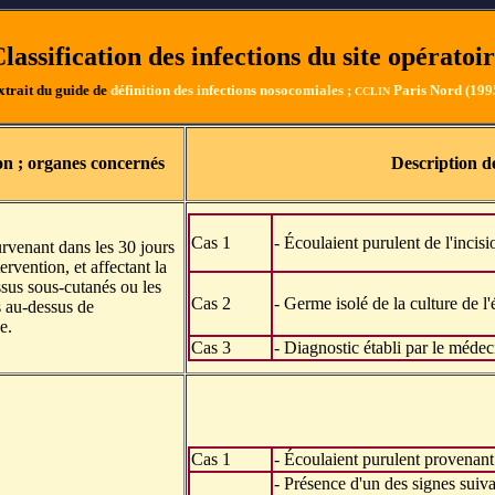
lassification des infections du site opératoi
xtrait du guide de
définition des infections nosocomiales ;
Paris Nord (199
CCLIN
on ; organes concernés
Description de
Cas 1
- Écoulaient purulent de l'incis
urvenant dans les 30 jours
tervention, et affectant la
issus sous-cutanés ou les
Cas 2
- Germe isolé de la culture de l
és au-dessus de
e.
Cas 3
- Diagnostic établi par le médec
Cas 1
-
Écoulaient purulent provenant
- Présence d'un des signes suiva