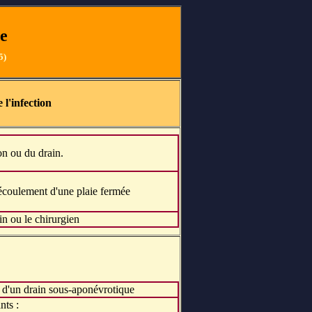
re
5)
 l'infection
ion ou du drain.
'écoulement d'une plaie fermée
in ou le chirurgien
 d'un drain sous-aponévrotique
nts :