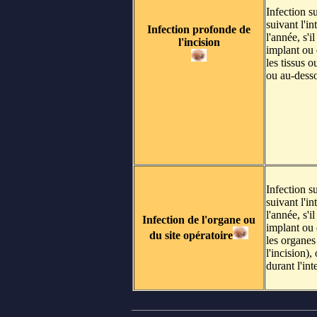
Infection s
suivant l'i
Infection profonde de
l'année, s'i
l'incision
implant ou 
les tissus 
ou au-desso
Infection s
suivant l'i
l'année, s'i
Infection de l'organe ou
implant ou 
du site opératoire
les organes
l'incision)
durant l'int