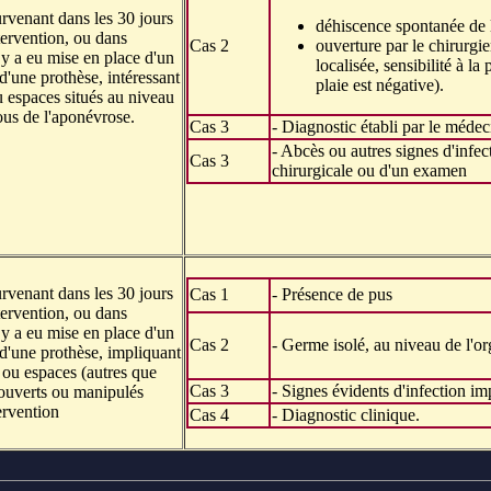
urvenant dans les 30 jours
déhiscence spontanée de l
ntervention, ou dans
Cas 2
ouverture par le chirurgi
l y a eu mise en place d'un
localisée, sensibilité à la 
d'une prothèse, intéressant
plaie est négative).
ou espaces situés au niveau
us de l'aponévrose.
Cas 3
- Diagnostic établi par le médec
- Abcès ou autres signes d'infec
Cas 3
chirurgicale ou d'un examen
urvenant dans les 30 jours
Cas 1
- Présence de pus
ntervention, ou dans
l y a eu mise en place d'un
Cas 2
- Germe isolé, au niveau de l'or
d'une prothèse, impliquant
 ou espaces (autres que
Cas 3
- Signes évidents d'infection imp
, ouverts ou manipulés
ervention
Cas 4
- Diagnostic clinique.