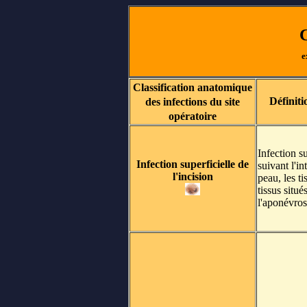
C
e
Classification anatomique
Définiti
des infections du site
opératoire
Infection s
Infection superficielle de
suivant l'in
l'incision
peau, les t
tissus situ
l'aponévros