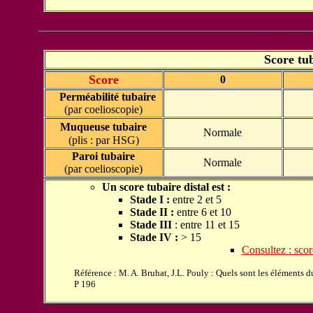
Score tu
Score
0
Perméabilité tubaire
(par coelioscopie)
Muqueuse tubaire
Normale
(plis : par HSG)
Paroi tubaire
Normale
(par coelioscopie)
Un score tubaire distal est :
Stade
I :
entre 2 et 5
Stade II
:
entre 6 et 10
Stade III
: entre 11 et 15
Stade IV :
> 15
Consultez : scor
Référence : M. A. Bruhat, J.L. Pouly : Quels sont les éléments du
P 196