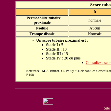
Score tuba
0
Perméabilité tubaire
normale
proximale
Nodule
Aucun
Trompe distale
Normale
Un score tubaire proximal est :
Stade
I :
5
Stade II
:
10
Stade III
: 15
Stade IV :
20 ou plus
Consultez : scor
Référence : M. A. Bruhat, J.L. Pouly : Quels sont les éléments du
P 198
Site