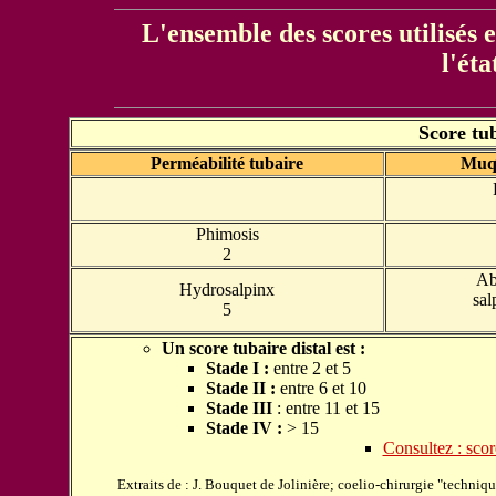
L'ensemble des scores utilisés
l'ét
Score tu
Perméabilité tubaire
Muqu
Phimosis
2
Ab
Hydrosalpinx
sal
5
Un score tubaire distal est :
Stade
I :
entre 2 et 5
Stade II
:
entre 6 et 10
Stade III
: entre 11 et 15
Stade IV :
> 15
Consultez : scor
Extraits de : J. Bouquet de Jolinière; coelio-chirurgie "techni