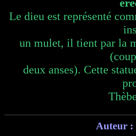
ére
Le dieu est représenté c
ins
un mulet, il tient par la
(coup
deux anses). Cette statue
pr
Thèbe
Auteur :