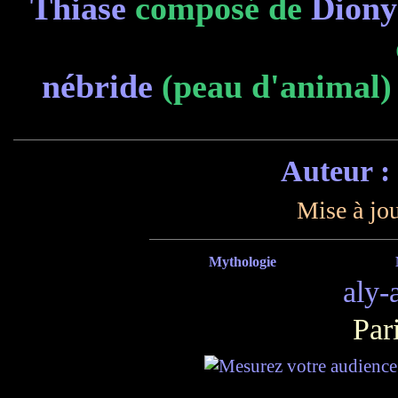
Thiase
composé de
Diony
nébride
(peau d'animal)
Auteur :
Mise à jou
Mythologie
aly-
Par