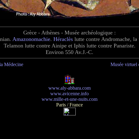
Grèce - Athènes - Musée archéologique :
nian.
Amazonomachie
.
Héraclès
lutte contre Andromache, la 
Telamon lutte contre Ainipe et Iphis lutte contre Panariste.
Environ 550 Av.J.-C.
 la Médecine
Musée virtuel
www.aly-abbara.com
www.avicenne.info
www.mille-et-une-nuits.com
Paris / France