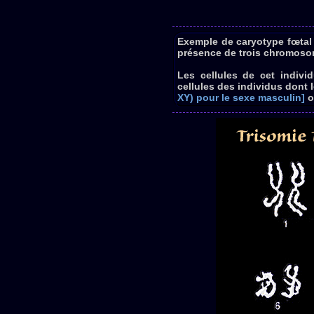
Exemple de caryotype fœtal
présence de trois chromosom
Les cellules de cet indiv
cellules des individus dont 
XY) pour le sexe masculin]