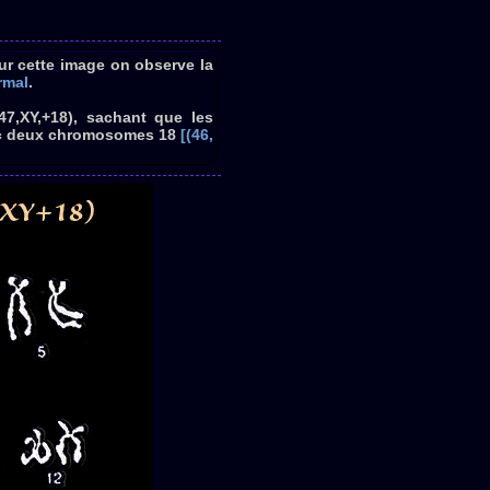
r cette image on observe la
rmal
.
7,XY,+18), sachant que les
c deux chromosomes 18
[(46,