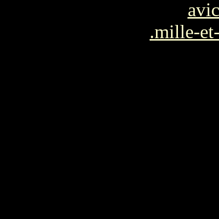
avi
.mille-e