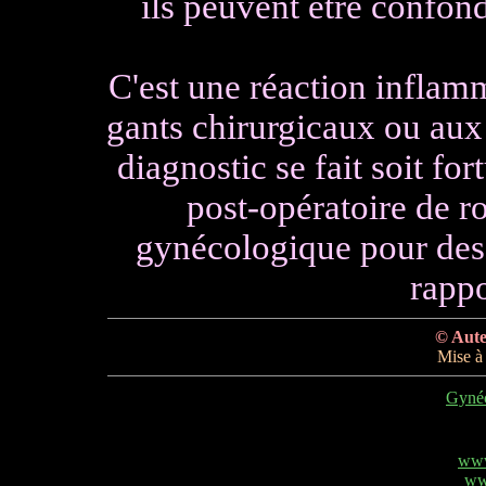
ils peuvent être confon
C'est une réaction inflamm
gants chirurgicaux ou aux 
diagnostic se fait soit for
post-opératoire de ro
gynécologique pour des 
rappo
© Aute
Mise à 
Gynéc
www
ww