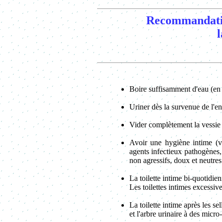
Recommandation
Boire suffisamment d'eau (en 
Uriner dès
la survenue de l'en
Vider complètement la vessie 
Avoir une hygiène intime (vul
agents infectieux pathogènes, 
non agressifs, doux et neutres 
La toilette intime bi-quotidi
Les toilettes intimes excessive
La toilette intime après les se
et l'arbre urinaire à des micro