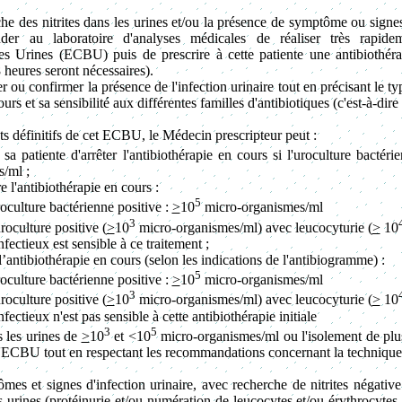
che des nitrites dans les urines et/ou la présence de symptôme ou signes 
er au laboratoire d'analyses médicales de réaliser très rapid
s Urines (ECBU) puis de prescrire à cette patiente une antibiothérap
 heures seront nécessaires).
u confirmer la présence de l'infection urinaire tout en précisant le typ
ours et sa sensibilité aux différentes familles d'antibiotiques (c'est-à-dir
ats définitifs de cet ECBU, le Médecin prescripteur peut :
a patiente d'arrêter l'antibiothérapie en cours si l'uroculture bactéri
/ml ;
e l'antibiothérapie en cours :
5
roculture bactérienne positive :
>
10
micro-organismes/ml
3
roculture positive (
>
10
micro-organismes/ml) avec leucocyturie (
>
10
infectieux est sensible à ce traitement ;
l’antibiothérapie en cours (selon les indications de l'antibiogramme) :
5
roculture bactérienne positive :
>
10
micro-organismes/ml
3
roculture positive (
>
10
micro-organismes/ml) avec leucocyturie (
>
10
infectieux n'est pas sensible à cette antibiothérapie initiale
3
5
 les urines de
>
10
et <10
micro-organismes/ml ou l'isolement de plu
 l'ECBU tout en respectant les recommandations concernant la technique 
es et signes d'infection urinaire, avec recherche de nitrites négative
s urines (protéinurie et/ou numération de leucocytes et/ou érythrocyte