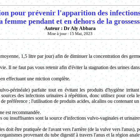
 pour prévenir l'apparition des infections
la femme pendant et en dehors de la grossess
Auteur : Dr Aly Abbara
Mise à jour :
15 Mai, 2023
moyenne, 1,5 litre par jour) afin de diminuer la concentration des germe
vie. Il ne faut pas vous retenir afin d'éviter la stagnation des urines dans
en effectuant une miction complète.
vo-périnéale) parfaite tout en évitant les produits d'hygiène irritan
sources des infections urinaires à répétition, donc utilisez pour cela le
de préférence ; l'utilisation de produits acides, alcalins ou contenant un 
enne est recommandée.
s ou insuffisantes sont la source d'infections vulvo-vaginales et urinaire
lles doit être pratiquée de l'avant vers l'arrière (de la vulve vers l'anus),
-organismes provenant du tube digestif à travers l'anus et la région anale