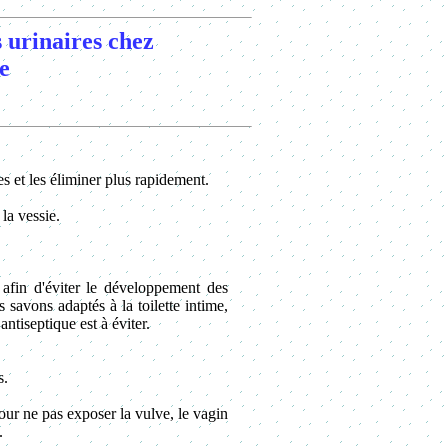
 urinaires chez
e
s et les éliminer plus rapidement.
 la vessie.
t afin d'éviter le développement des
s savons adaptés à la toilette intime,
antiseptique est à éviter.
s.
 pour ne pas exposer la vulve, le vagin
.