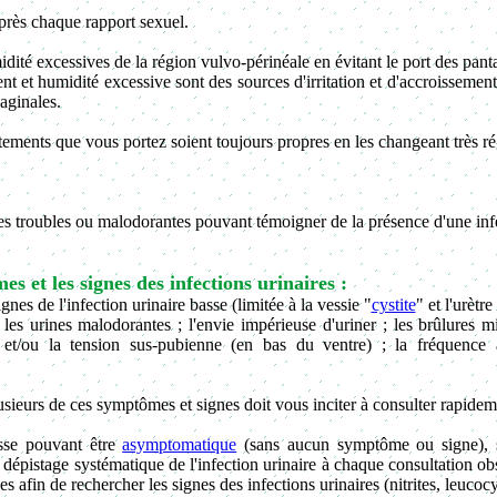
après chaque rapport sexuel.
umidité excessives de la région vulvo-périnéale en évitant le port des pan
ent et humidité excessive sont des sources d'irritation et d'accroissement
vaginales.
tements que vous portez soient toujours propres en les changeant très r
nes troubles ou malodorantes pouvant témoigner de la présence d'une infe
s et les signes des infections urinaires :
nes de l'infection urinaire basse (limitée à la vessie "
cystite
" et l'urètre
 les urines malodorantes ; l'envie impérieuse d'uriner ; les brûlures mic
s et/ou la tension sus-pubienne (en bas du ventre) ; la fréquence
sieurs de ces symptômes et signes doit vous inciter à consulter rapide
asse pouvant être
asymptomatique
(sans aucun symptôme ou signe), s
n dépistage systématique de l'infection urinaire à chaque consultation ob
es afin de rechercher les signes des infections urinaires (nitrites, leucocy