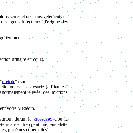
talons serrés et des sous-vêtements en
 des agents infectieux à l'origine des
égulièrement.
ction urinaire en cours.
 "
urétrite
") sont :
tionnelles ; la dysurie (difficulté à
 anormalement élevée des mictions
ment votre Médecin.
urtout durant la
grossesse
, d'où la
stétricale en trempant une bandelette
tes, protéines et hématies).