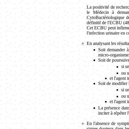
La positivité de recher
le Médecin à demand
CytoBactériologique de
définitif de l'ECBU (48
Cet ECBU peut infirmer o
l'infection urinaire en c
En analysant les résult
Soit demander à s
micro-organismes
Soit de poursuivr
si u
ou u
et l'agent 
Soit de modifier 
si u
ou u
et l'agent 
La présence dans
inciter à répéter
En l'absence de symptôm
signes douteux dans le