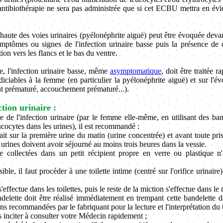
'antibiothérapie ne sera pas administrée que si cet ECBU mettra en évi
 haute des voies urinaires (pyélonéphrite aiguë) peut être évoquée devant
mptômes ou signes de l'infection urinaire basse puis la présence de d
ion vers les flancs et le bas du ventre.
, l'infection urinaire basse, même
asymptomatique
, doit être traitée 
iciables à la femme (en particulier la pyélonéphrite aiguë) et sur l'év
 prématuré, accouchement prématuré...).
tion urinaire :
e de l'infection urinaire (par le femme elle-même, en utilisant des ban
eucocytes dans les urines), il est recommandé :
ait sur la première urine du matin (urine concentrée) et avant toute pris
s urines doivent avoir séjourné au moins trois heures dans la vessie.
e collectées dans un petit récipient propre en verre ou plastique 
le, il faut procéder à une toilette intime (centré sur l'orifice urinair
'effectue dans les toilettes, puis le reste de la miction s'effectue dans le 
delette doit être réalisé immédiatement en trempant cette bandelette da
ons recommandées par le fabriquant pour la lecture et l'interprétation du t
s inciter à consulter votre Médecin rapidement ;