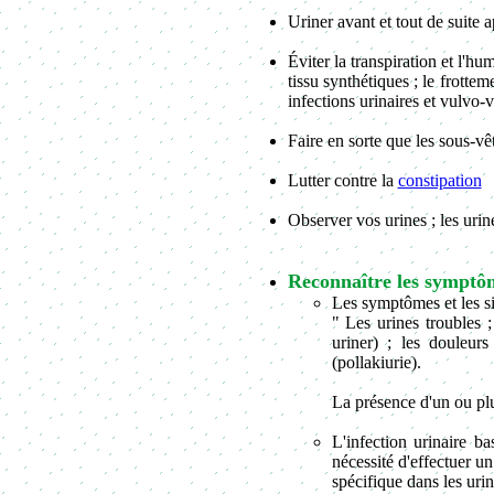
Uriner avant et tout de suite 
Éviter la transpiration et l'h
tissu synthétiques ; le frottem
infections urinaires et vulvo-
Faire en sorte que les sous-vê
Lutter contre la
constipation
Observer vos urines ; les uri
Reconnaître les symptôme
Les symptômes et les sig
" Les urines troubles ;
uriner) ; les douleur
(pollakiurie).
La présence d'un ou plu
L'infection urinaire b
nécessité d'effectuer u
spécifique dans les urin