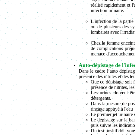
réalisé rapidement et l
infection urinaire.
L'infection de la partie
ou de plusieurs des sy
lombaires avec l'irradiat
Chez la femme enceinte
de complications préjud
menace d'accouchement
Auto-dépistage de l'infec
Dans le cadre l’auto dépistag
présence des nitrites et des l
Que ce dépistage soit f
présence de nitrites, le
Les urines doivent êtr
détergents.
Dans la mesure de possib
rinçage appuyé à l'eau
Le premier jet urinaire s
Le dépistage sur la ban
puis suivre les indicati
Un test positif doit vou