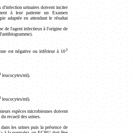
d'infection urinaires doivent inciter
ement à leur patiente un Examen
ie adaptée en attendant le résultat
e de l'agent infectieux à l'origine de
e l'antibiogramme).
3
enne est négative ou inférieur à 10
4
leucocytes/ml).
4
leucocytes/ml).
sieurs espèces microbiennes doivent
du recueil des urines.
 dans les urines puis la présence de
s > à la normale), un ECBU doit être