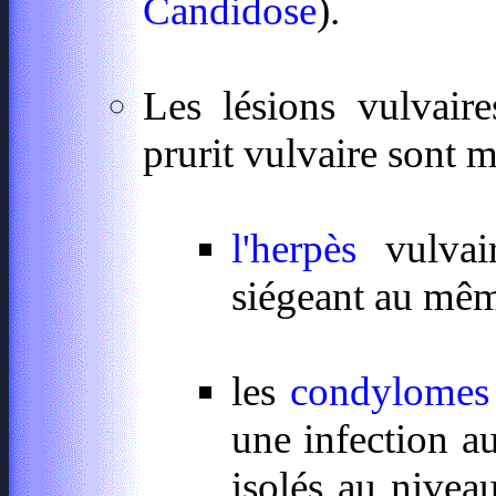
Candidose
).
Les lésions vulvair
prurit vulvaire sont m
l'herpès
vulvair
siégeant au même
les
condylomes
une infection au
isolés au nive