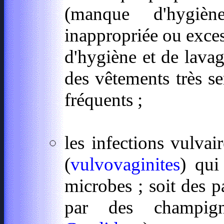
(manque d'hygièn
inappropriée ou excess
d'hygiène et de lavag
des vêtements très ser
fréquents ;
les infections vulvair
(
vulvovaginites
) qui
microbes ; soit des pa
par des champig