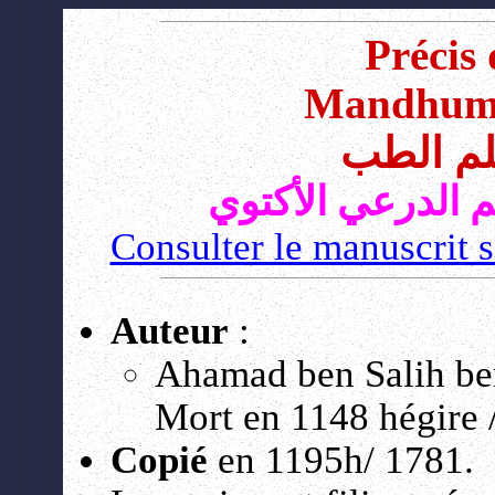
Précis
Mandhumat
م الطب
م الدرعي الأكتوي
Consulter le manuscrit 
Auteur
:
Ahamad ben Salih ben
Mort en 1148 hégire 
Copié
en 1195h/ 1781.