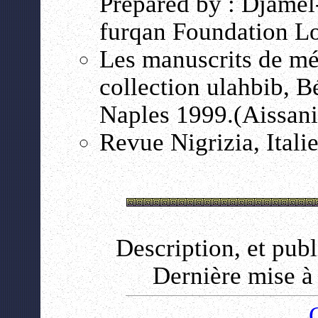
Prepared by : Djame
furqan Foundation L
Les manuscrits de mé
collection ulahbib, B
Naples 1999.(Aissan
Revue Nigrizia, Ital
Description, et pub
Dernière mise à 