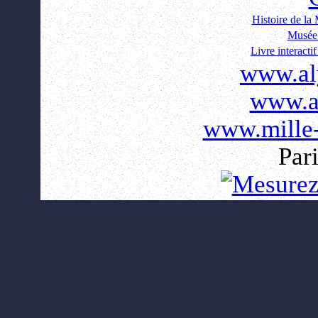
Histoire de la
Musée 
Livre interact
www.al
www.a
www.mille-
Pari