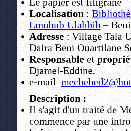
Le papier est filigrané
Localisation
:
Biblioth
Lmuhub Ulahbib
– Beni 
Adresse
: Village Tala 
Daira Beni Ouartilane Sé
Responsable
et
proprié
Djamel-Eddine.
e-mail
mechehed2@hot
Description :
Il s'agit d'un traité de 
commence par une introd