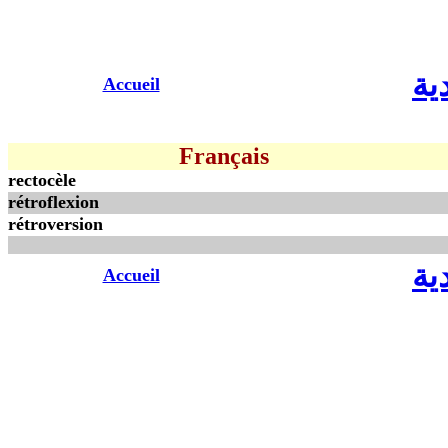
ية
Accueil
Français
rectocèle
rétroflexion
rétroversion
ية
Accueil