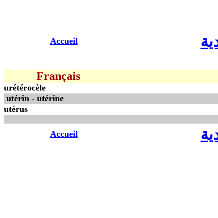
ية
Accueil
Français
urétérocèle
utérin -
utérine
utérus
ية
Accueil