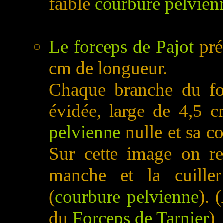
faible
courbure pelvien
Le forceps de Pajot
pré
cm de longueur.
Chaque branche du for
évidée, large de 4,5 c
pelvienne
nulle et sa c
Sur cette image on re
manche et la cuille
(
courbure pelvienne
). 
du
Forceps de Tarnier
)