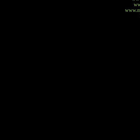
ww
www.mi