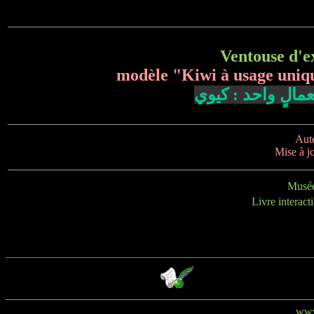
Ventouse d'ex
modèle "Kiwi à usage uniqu
مالٍ واحد : كيوي
Aute
Mise à j
Musée
Livre interact
www