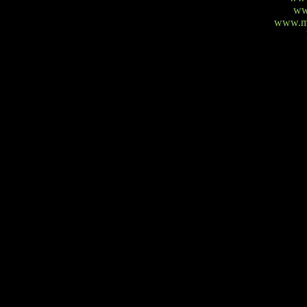
ww
www.mi