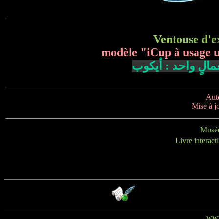
Ventouse d'ex
modèle "iCup à usage u
مالٍ واحد : أيكوب
Aute
Mise à j
Musée
Livre interact
www