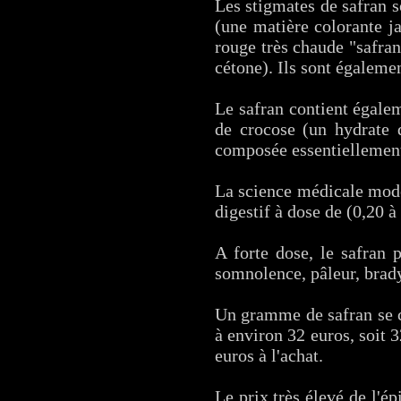
Les stigmates de safran 
(une matière colorante j
rouge très chaude "safran
cétone). Ils sont égaleme
Le safran contient égalem
de crocose (un hydrate 
composée essentiellement 
La science médicale mode
digestif à dose de (0,20 à 
A forte dose, le safran p
somnolence, pâleur, brady
Un gramme de safran se co
à environ 32 euros, soit 
euros à l'achat.
Le prix très élevé de l'é