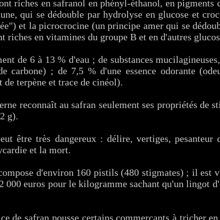
sont riches en safranol en phényl-éthanol, en pigments
aune, qui se dédouble par hydrolyse en glucose et croc
ée") et la picrocrocine (un principe amer qui se dédou
nt riches en vitamines du groupe B et en d'autres gluco
ent de 6 à 13 % d'eau ; de substances mucilagineuses, 
de carbone) ; de 7,5 % d'une essence odorante (odeu
de terpène et trace de cinéol).
rne reconnaît au safran seulement ses propriétés de s
2 g).
eut être très dangereux : délire, vertiges, pesanteur 
cardie et la mort.
mpose d'environ 160 pistils (480 stigmates) ; il est v
32 000 euros pour le kilogramme sachant qu'un lingot d
pice de safran pousse certains commerçants à tricher en