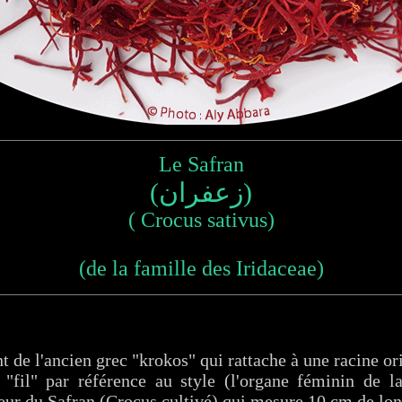
Le Safran
(زعفران)
( Crocus sativus)
(de la famille des Iridaceae)
t de l'ancien grec "krokos" qui rattache à une racine o
e "fil" par référence au style (l'organe féminin de l
leur du Safran (Crocus cultivé) qui mesure 10 cm de long