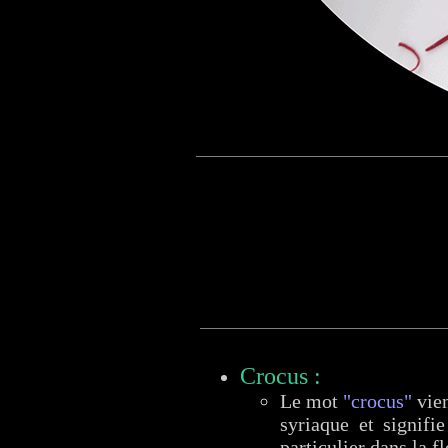
Crocus :
Le mot
"crocus"
vien
syriaque et signifi
particulier dans la f