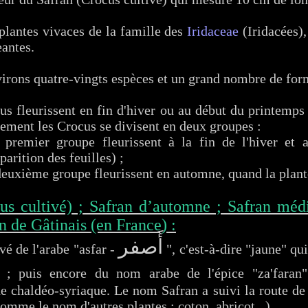
plantes vivaces de la famille des
Iridaceae
(Iridacées),
eantes.
rons quatre-vingts espèces et un grand nombre de form
us fleurissent en fin d'hiver ou au début du printemps 
ement les Crocus se divisent en deux groupes :
 premier groupe fleurissent à la fin de l'hiver et
parition des feuilles) ;
deuxième groupe fleurissent en automne, quand la plante
us cultivé) ; Safran d’automne ; Safran médic
an de Gâtinais (en France) :
أَصفر
vé de l'arabe "asfar -
", c'est-à-dire "jaune" qu
e ; puis encore du nom arabe de l'épice "za'fara
e chaldéo-syriaque. Le nom Safran a suivi la route de 
omme le nom d'autres plantes : coton, abricot...).