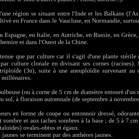
'une région se situant entre l'Inde et les Balkans (l'As
cultivé en France dans le Vaucluse, en Normandie, surtou
en Espagne, en Italie, en Autriche, en Russie, en Grèce,
hemire et dans l'Ouest de la Chine.
tenue que par culture car il s'agit d'une plante stérile
 par culture clonale en divisant ses cornes (racines)
e triploïde (3n), suite à une aneuploïdie survenant au
 millénaires.
bulbeuse (ou à corne de 5 cm de diamètre entouré d'un r
du sol, à floraison automnale (de septembre à novembre
leurs en forme de coupe ou entonnoir dressé, odorantes
t sombre et aux taches sombres à la base ; de 5 à 7 cm 
étaloïdes) ovales-obtus et égaux.
s jaunes se terminent par des anthères jaunes.