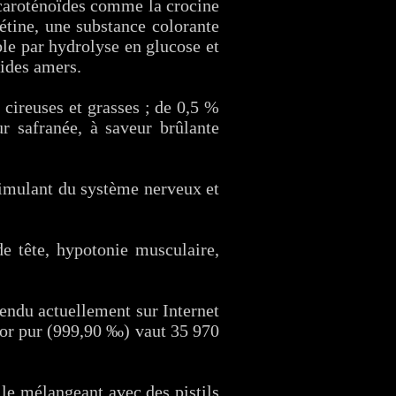
 caroténoïdes comme la crocine
étine, une substance colorante
ble par hydrolyse en glucose et
sides amers.
cireuses et grasses ; de 0,5 %
r safranée, à saveur brûlante
timulant du système nerveux et
de tête, hypotonie musculaire,
endu actuellement sur Internet
'or pur (999,90 ‰) vaut 35 970
 le mélangeant avec des pistils