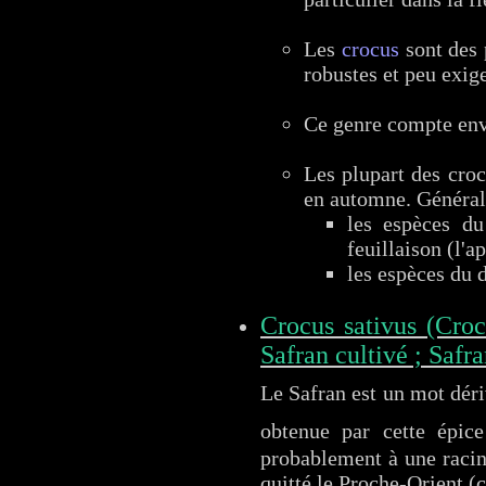
Les
crocus
sont des 
robustes et peu exig
Ce genre compte envi
Les plupart des croc
en automne. Général
les espèces du
feuillaison (l'ap
les espèces du 
Crocus sativus (Croc
Safran cultivé ; Safr
Le Safran est un mot déri
obtenue par cette épic
probablement à une racin
quitté le Proche-Orient (c