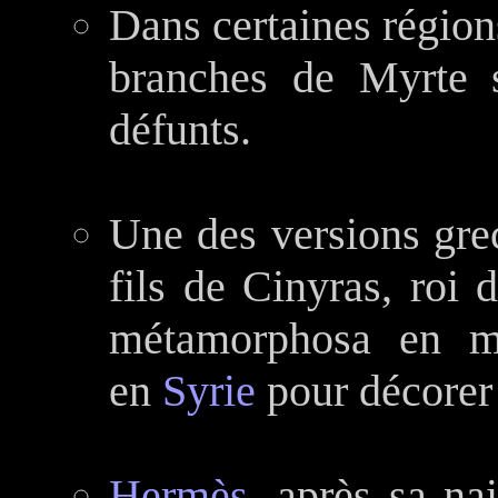
Dans certaines régio
branches de Myrte s
défunts.
Une des versions gre
fils de Cinyras, roi
métamorphosa en myrte - الآس - pl
en
Syrie
pour décorer
Hermès
, après sa na