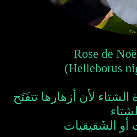
Rose de Noël
(Helleborus ni
 الشتاء لأن أزهارها تتفَتَح
شتاء
 أو الشَقيقيات