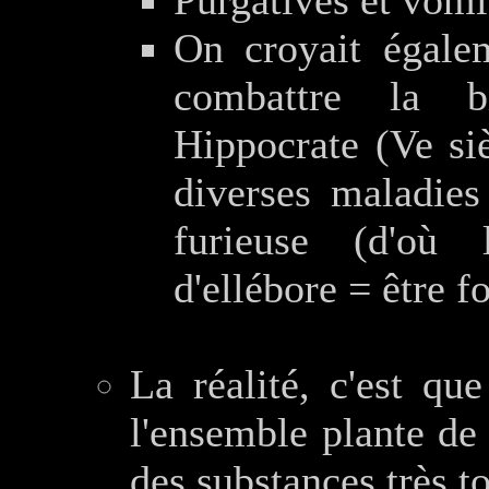
Purgatives et vomi
On croyait égalem
combattre la bi
Hippocrate (Ve siè
diverses maladies
furieuse (d'où 
d'ellébore = être f
La réalité, c'est qu
l'ensemble plante de 
des substances très t