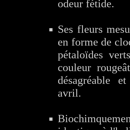
odeur fétide.
Ses fleurs mesu
en forme de clo
pétaloïdes vert
couleur rougeâ
désagréable et
avril.
Biochimqueme