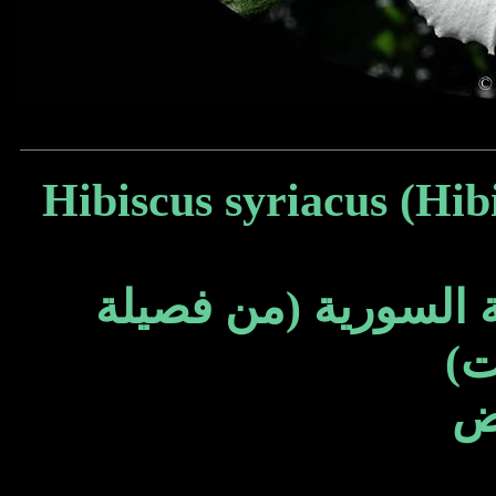
Hibiscus syriacus (Hib
ة السورية (من فصيلة
ات
ض