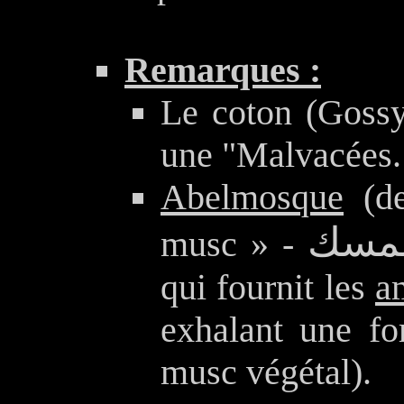
Remarques :
Le coton (Gossy
une "Malvacées.
Abelmosque
(de
لمسك
musc » -
qui fournit les
a
exhalant une fo
musc végétal).