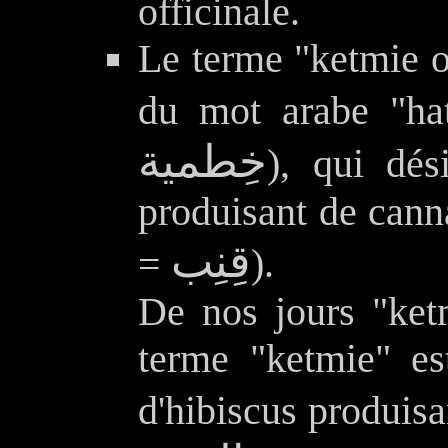
officinale.
Le terme "ketmie o
du mot arabe "ha
خِطمية
), qui dé
produisant de cann
قِنِب
=
).
De nos jours "ket
terme "ketmie" es
d'hibiscus produisa