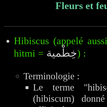
Fleurs et fe
Hibiscus (appelé aussi
خِطْمية
hitmi =
) :
Terminologie :
Le terme "hibi
(hibiscum) donn