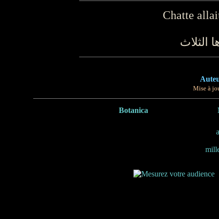
Chatte allai
ا الثلاث
Auteu
Mise à jou
Botanica
mill