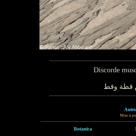
Discorde muscl
ن قطة وقط
Auteu
Mise à jou
Botanica