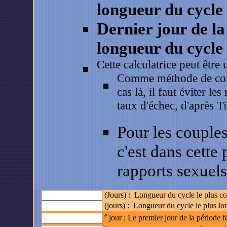
longueur du cycle 
Dernier jour de la
longueur du cycle 
Cette calculatrice peut être 
Comme méthode de con
cas là, il faut éviter l
taux d'échec, d'après 
Pour les couples
c'est dans cette 
rapports sexuels
(Jours) : Longueur du cycle le plus c
(jours) : Longueur du cycle le plus lo
e
jour
: Le premier jour de la période 