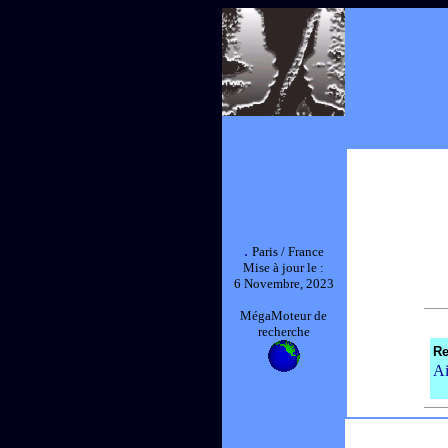
.
Paris / France
Mise à jour le :
6 Novembre, 2023
MégaMoteur de
recherche
Re
Ai