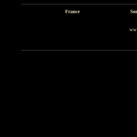
France
So
www