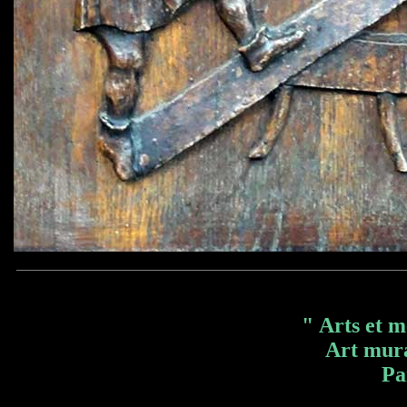
" Arts et m
Art mura
Pa