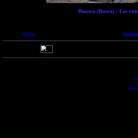
Bousra (Bosra) : Les ruin
Syrie
Somma
ww
w
www.m