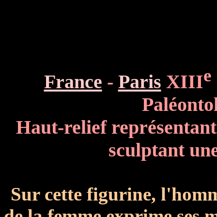
e
France
-
Paris
XIII
Paléonto
Haut-relief représentan
sculptant une
Sur cette figurine, l'hom
de la femme exprime ses m