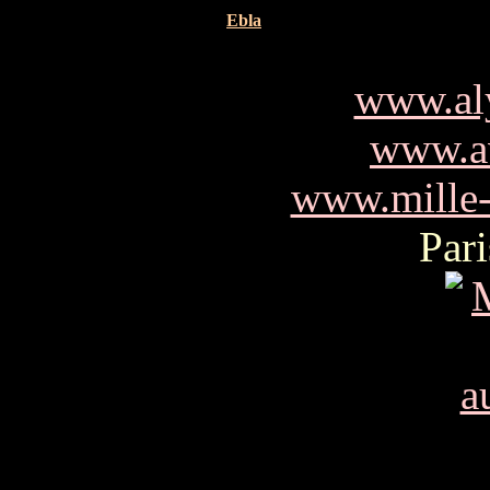
Ebla
www.al
www.av
www.mille-
Pari