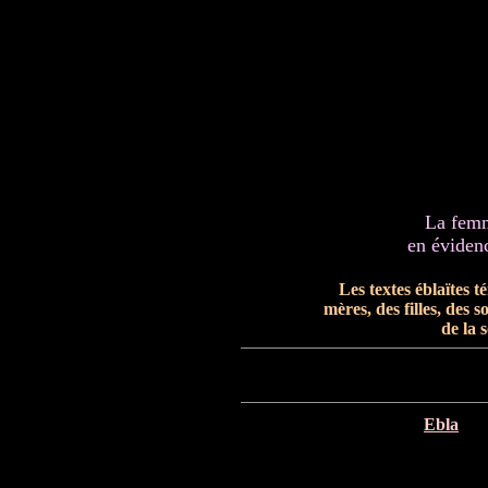
La femm
en évidenc
Les textes éblaïtes
mères, des filles, des 
de la 
Ebla