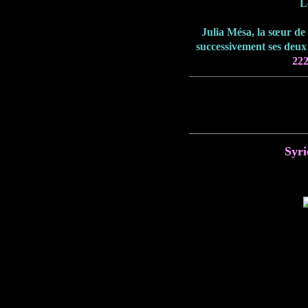
L
Julia Mésa, la sœur de
successivement ses deux p
22
Syri