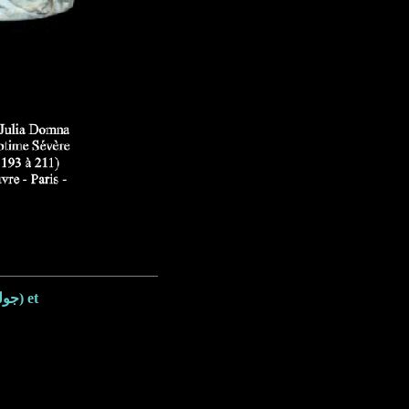
L'impératrice romaine Julia Domna (Émèse 158 - Antioche 217 - جوليا دومنا) et