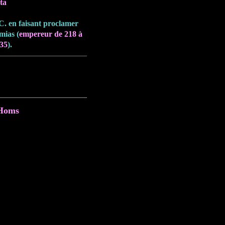
ta
-C. en faisant proclamer
emias (
empereur de 218 à
35
).
Homs