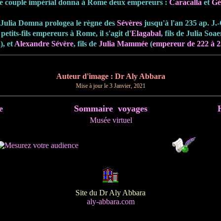
e couple impérial donna à Rome deux empereurs :
Caracalla
et
Gé
 Julia Domna prologea le règne des
Sévères
jusqu'à l'an 235 ap. J.
etits-fils empereurs à Rome, il s'agit d'
Elagabal
, fils de Julia Soa
2
), et
Alexandre Sévère
, fils de
Julia Mammée
(
empereur de 222 à 2
Auteur d'image : Dr Aly Abbara
Mise à jour le
3 Janvier, 2021
e
Sommaire voyages
Musée virtuel
Site du Dr Aly Abbara
aly-abbara.com