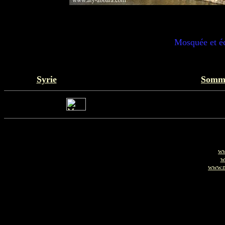
Mosquée et éc
Syrie
Somma
ww
w
www.m