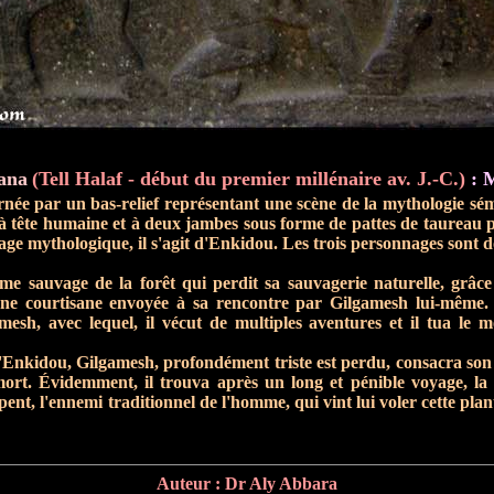
ana
(Tell Halaf - début du premier millénaire av. J.-C.)
: M
rnée par un bas-relief représentant une scène de la mythologie sém
 à tête humaine et à deux jambes sous forme de pattes de taureau 
ge mythologique, il s'agit d'Enkidou. Les trois personnages sont dom
e sauvage de la forêt qui perdit sa sauvagerie naturelle, grâce 
une courtisane envoyée à sa rencontre par Gilgamesh lui-même.
mesh, avec lequel, il vécut de multiples aventures et il tua le m
d'Enkidou, Gilgamesh, profondément triste est perdu, consacra son
s mort. Évidemment, il trouva après un long et pénible voyage, la 
ent, l'ennemi traditionnel de l'homme, qui vint lui voler cette plant
Auteur : Dr Aly Abbara