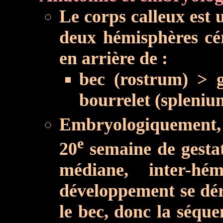
Le corps calleux est 
deux hémisphères cér
en arrière de :
bec (rostrum) > 
bourrelet (spleniu
Embryologiquement, l
e
20
semaine de gestat
médiane, inter-hé
développement se dér
le bec, donc la séqu