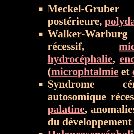
Meckel-Grube
postérieure,
polyda
Walker-Warbur
récessif,
mic
hydrocéphalie
,
en
(
microphtalmie
et
Syndrome céré
autosomique réces
palatine
, anomalie
du développement c