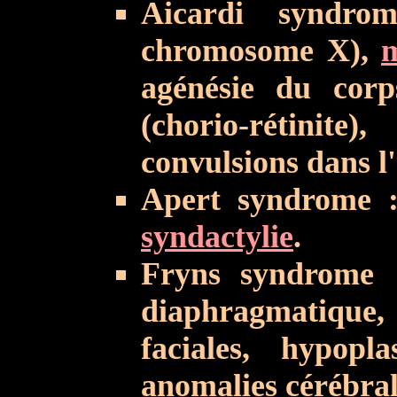
Aicardi syndro
chromosome X),
m
agénésie du corps
(chorio-rétinite)
convulsions dans l
Apert syndrome
syndactylie
.
Fryns syndrome :
diaphragmatiq
faciales, hypop
anomalies cérébral