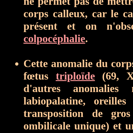
ne permet pas de mettr
corps calleux, car le 
présent et on n'obs
colpocéphalie
.
Cette anomalie du corps
fœtus
triploïde
(69, XX
d'autres anomalies 
labiopalatine, oreille
transposition de gros
ombilicale unique) et u