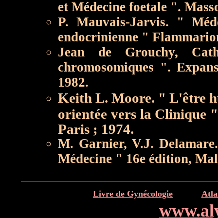
et Médecine foetale ". Mass
P. Mauvais-Jarvis. " Méd
endocrinienne " Flammarion 
Jean de Grouchy, Cathe
chromosomiques ". Expansio
1982.
Keith L. Moore. " L'être
orientée vers la Clinique 
Paris ; 1974.
M. Garnier, V.J. Delamare.
Médecine " 16e édition, Mal
Livre de Gynécologie
Atla
www.al