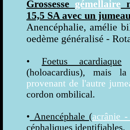
Grossesse
gémellaire
m
15,5 SA avec un jumea
Anencéphalie, amélie bil
oedème généralisé - Rota
•
Foetus acardiaque
:
(holoacardius), mais 
provenant de l'autre jume
cordon ombilical.
•
Anencéphale (
acrânie -
céphaliques identifiables.