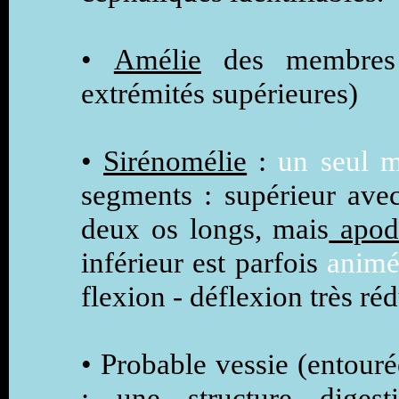
•
Amélie
des membres 
extrémités supérieures)
•
Sirénomélie
:
un seul m
segments : supérieur avec
deux os longs, mais
apod
inférieur est parfois
animé
flexion - déflexion très réd
• Probable vessie (entouré
; une structure diges